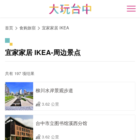
跳
到
开
主
要
首页
食购旅宿
宜家家居 IKEA
内
容
区
宜家家居 IKEA-周边景点
块
共有 197 项结果
柳川水岸景观步道
3.62 公里
台中市立图书馆溪西分馆
3.62 公里