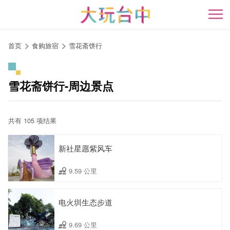
跳
到
开
主
要
首页
食购旅宿
雪花斋饼行
内
容
区
雪花斋饼行-周边景点
块
共有 105 项结果
新社星愿紫风车
9.59 公里
电火圳生态步道
9.69 公里