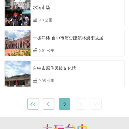
水湳市场
9.8 公里
一德洋楼ˍ台中市历史建筑林懋阳故居
9.91 公里
台中市原住民族文化馆
9.95 公里
9