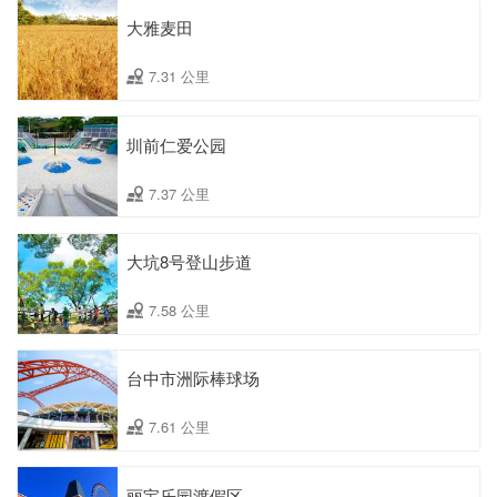
大雅麦田
7.31 公里
圳前仁爱公园
7.37 公里
大坑8号登山步道
7.58 公里
台中市洲际棒球场
7.61 公里
丽宝乐园渡假区