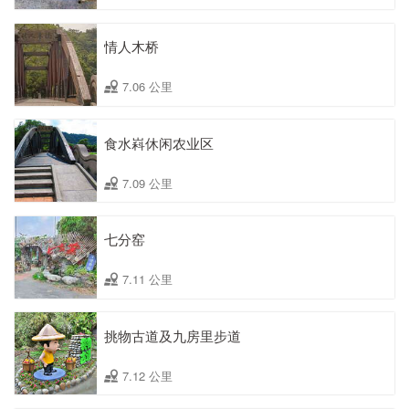
情人木桥
7.06 公里
食水嵙休闲农业区
7.09 公里
七分窑
7.11 公里
挑物古道及九房里步道
7.12 公里