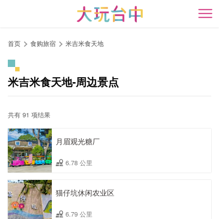
跳
到
开
主
要
首页
食购旅宿
米吉米食天地
内
容
区
米吉米食天地-周边景点
块
共有 91 项结果
月眉观光糖厂
6.78 公里
猫仔坑休闲农业区
6.79 公里