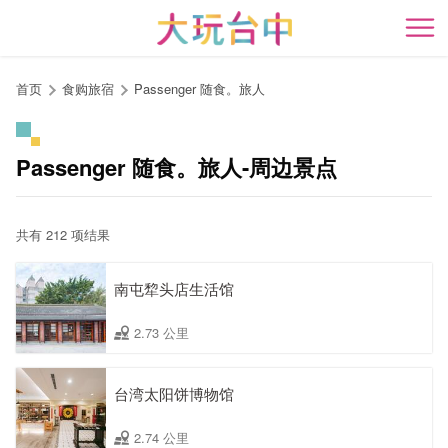
跳
到
开
主
要
首页
食购旅宿
Passenger 随食。旅人
内
容
区
Passenger 随食。旅人-周边景点
块
共有 212 项结果
南屯犂头店生活馆
2.73 公里
台湾太阳饼博物馆
2.74 公里