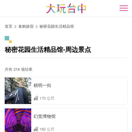
跳
到
开
主
要
首页
食购旅宿
秘密花园生活精品馆
内
容
区
秘密花园生活精品馆-周边景点
块
共有 216 项结果
精明一街
170 公尺
幻觉博物馆
182 公尺