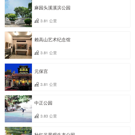
麻园头溪溪滨公园
3.81 公里
赖高山艺术纪念馆
3.81 公里
元保宫
3.81 公里
中正公园
3.83 公里
秋红谷景观生态公园