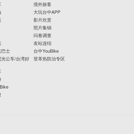
车
境外旅客
场
大玩台中APP
运
影片欣赏
照片集锦
问卷调查
运
友站连结
光巴士
台中YouBike
光公车/台湾好
登革热防治专区
车
游
ike
搜