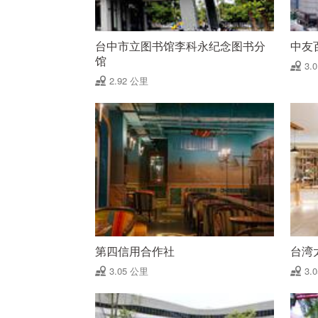
台中市立图书馆李科永纪念图书分
中友
馆
3.
2.92 公里
第四信用合作社
台湾
3.05 公里
3.