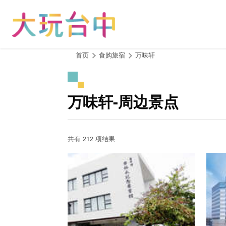
跳
到
主
要
内
:::
首页
食购旅宿
万味轩
容
区
块
万味轩-周边景点
共有 212 项结果