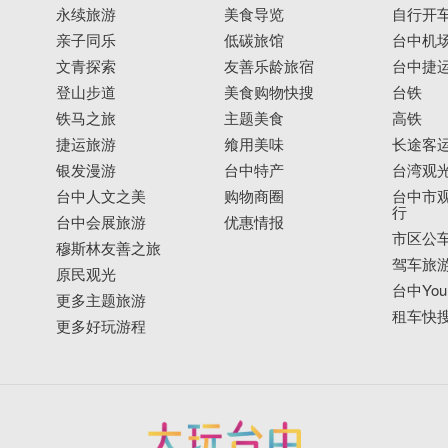
永续旅游
美食导览
自行开
亲子同乐
低碳旅馆
台中机
文青探索
友善乐龄旅宿
台中捷
登山步道
美食购物快搜
台铁
铁马之旅
主题美食
高铁
捷运旅游
飨用美味
长途客
银发漫游
台中特产
台湾观
台中人文之美
购物商圈
台中市观
行
台中会展旅游
优惠情报
市区公
穆斯林友善之旅
驾车旅
原民观光
台中YouB
更多主题旅游
租车快
更多好玩游程