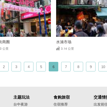
街商圈
水湳市场
13 公里
3.14 公里
2
3
4
5
6
7
8
9
10
主题玩法
食购旅宿
交通情
台中夜游
住宿推荐
出发前