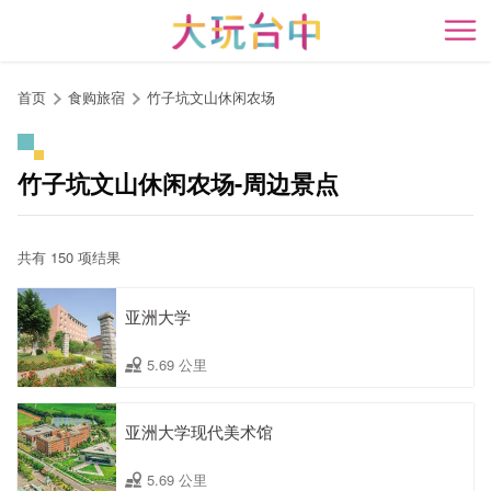
跳
到
开
主
要
首页
食购旅宿
竹子坑文山休闲农场
内
容
区
竹子坑文山休闲农场-周边景点
块
共有 150 项结果
亚洲大学
5.69 公里
亚洲大学现代美术馆
5.69 公里