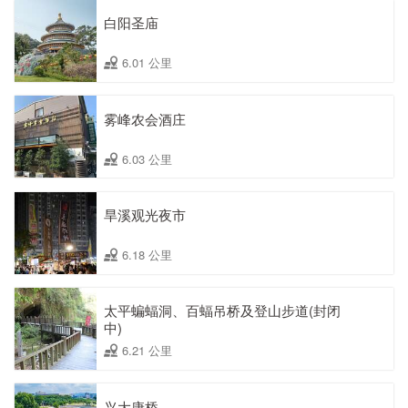
白阳圣庙
6.01 公里
雾峰农会酒庄
6.03 公里
旱溪观光夜市
6.18 公里
太平蝙蝠洞、百蝠吊桥及登山步道(封闭
中)
6.21 公里
兴大康桥