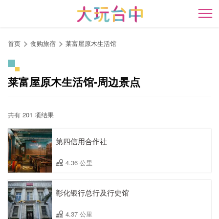
跳
到
开
主
要
首页
食购旅宿
莱富屋原木生活馆
内
容
区
莱富屋原木生活馆-周边景点
块
共有 201 项结果
第四信用合作社
4.36 公里
彰化银行总行及行史馆
4.37 公里