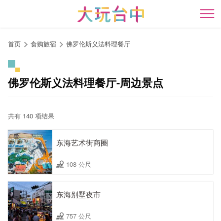
跳
到
开
主
要
首页
食购旅宿
佛罗伦斯义法料理餐厅
内
容
区
佛罗伦斯义法料理餐厅-周边景点
块
共有 140 项结果
东海艺术街商圈
108 公尺
东海别墅夜市
757 公尺