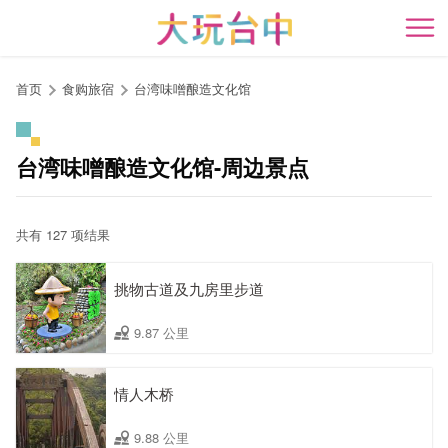
跳
到
开
主
要
首页
食购旅宿
台湾味噌酿造文化馆
内
容
区
台湾味噌酿造文化馆-周边景点
块
共有 127 项结果
挑物古道及九房里步道
9.87 公里
情人木桥
9.88 公里