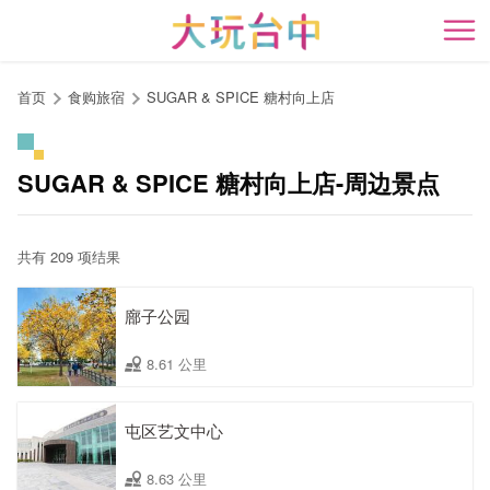
跳
到
开
主
要
首页
食购旅宿
SUGAR & SPICE 糖村向上店
内
容
区
SUGAR & SPICE 糖村向上店-周边景点
块
共有 209 项结果
廍子公园
8.61 公里
屯区艺文中心
8.63 公里