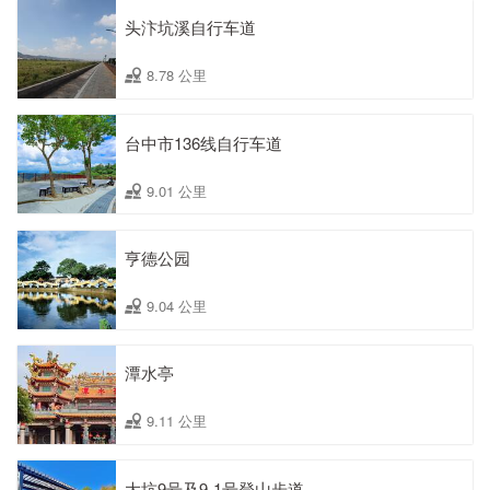
头汴坑溪自行车道
8.78 公里
台中市136线自行车道
9.01 公里
亨德公园
9.04 公里
潭水亭
9.11 公里
大坑9号及9-1号登山步道