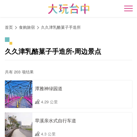
跳
到
开
主
要
首页
食购旅宿
久久津乳酪菓子手造所
内
容
区
久久津乳酪菓子手造所-周边景点
块
共有 203 项结果
潭雅神绿园道
4.29 公里
旱溪亲水式自行车道
4.3 公里