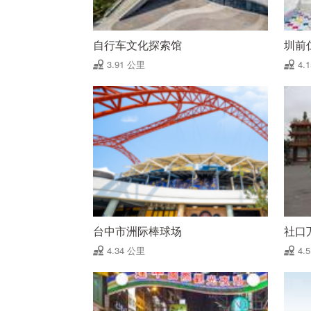
自行车文化探索馆
圳前
3.91 公里
4.
台中市洲际棒球场
社口
4.34 公里
4.