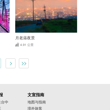
月老庙夜景
4.91 公里
报
文宣指南
往台中
地图与指南
车
境外旅客