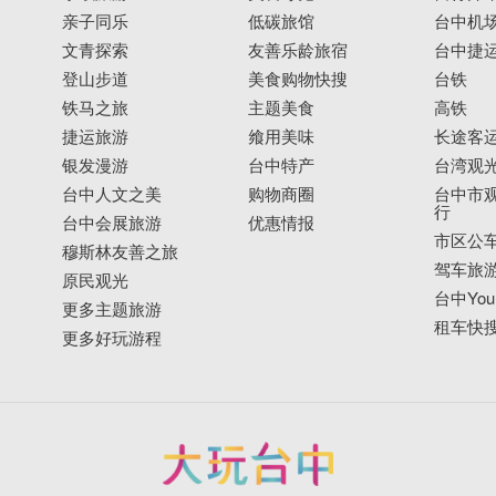
亲子同乐
低碳旅馆
台中机
文青探索
友善乐龄旅宿
台中捷
登山步道
美食购物快搜
台铁
铁马之旅
主题美食
高铁
捷运旅游
飨用美味
长途客
银发漫游
台中特产
台湾观
台中人文之美
购物商圈
台中市观
行
台中会展旅游
优惠情报
市区公
穆斯林友善之旅
驾车旅
原民观光
台中YouB
更多主题旅游
租车快
更多好玩游程