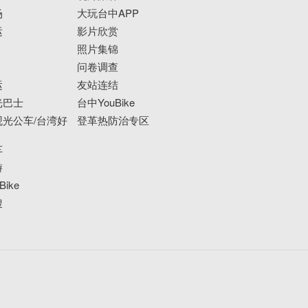
场
大玩台中APP
运
影片欣赏
照片集锦
问卷调查
运
友站连结
光巴士
台中YouBike
光公车/台湾好
登革热防治专区
车
游
ike
搜