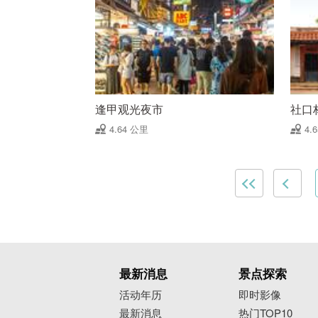
逢甲观光夜市
社口
4.64 公里
4.
最新消息
景点探索
活动年历
即时影像
最新消息
热门TOP10