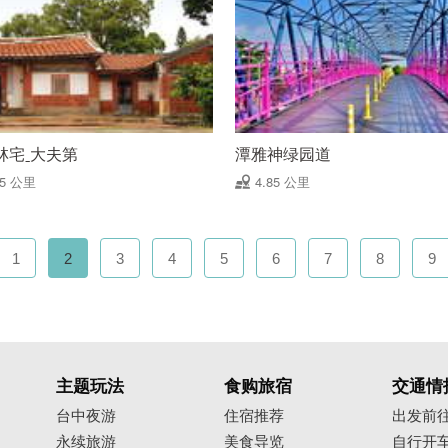
林宅ˍ大夫第
潭雅神绿园道
65 公里
4.85 公里
1
2
3
4
5
6
7
8
9
主题玩法
食购旅宿
交通情
台中夜游
住宿推荐
出发前
永续旅游
美食导览
自行开