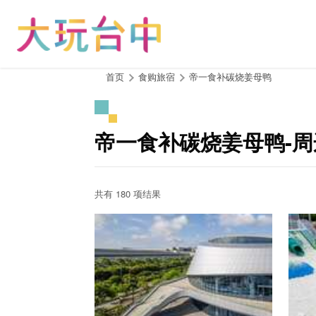
跳
到
主
要
内
:::
首页
食购旅宿
帝一食补碳烧姜母鸭
容
区
块
帝一食补碳烧姜母鸭-
共有 180 项结果