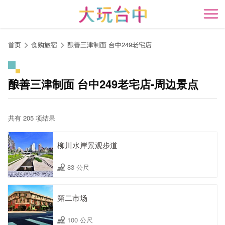
跳
到
开
主
要
首页
食购旅宿
酿善三津制面 台中249老宅店
内
容
区
酿善三津制面 台中249老宅店-周边景点
块
共有 205 项结果
柳川水岸景观步道
83 公尺
第二市场
100 公尺