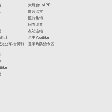
场
大玩台中APP
运
影片欣赏
照片集锦
问卷调查
运
友站连结
光巴士
台中YouBike
光公车/台湾好
登革热防治专区
车
游
ike
搜