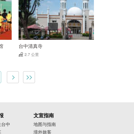
馆
台中清真寺
2.7 公里
报
文宣指南
往台中
地图与指南
车
境外旅客