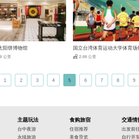
太阳饼博物馆
国立台湾体育运动大学体育场
69 公里
2.69 公里
1
2
3
4
5
6
7
8
9
主题玩法
食购旅宿
交通情
台中夜游
住宿推荐
出发前
永续旅游
美食导览
自行开