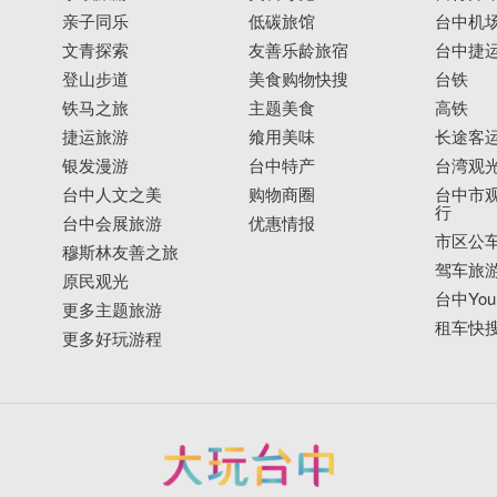
亲子同乐
低碳旅馆
台中机
文青探索
友善乐龄旅宿
台中捷
登山步道
美食购物快搜
台铁
铁马之旅
主题美食
高铁
捷运旅游
飨用美味
长途客
银发漫游
台中特产
台湾观
台中人文之美
购物商圈
台中市观
行
台中会展旅游
优惠情报
市区公
穆斯林友善之旅
驾车旅
原民观光
台中YouB
更多主题旅游
租车快
更多好玩游程