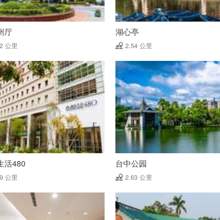
州厅
湖心亭
52 公里
2.54 公里
活480
台中公园
59 公里
2.63 公里