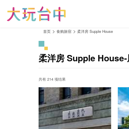
跳
到
主
要
内
:::
首页
食购旅宿
柔洋房 Supple House
容
区
块
柔洋房 Supple Hous
共有 214 项结果