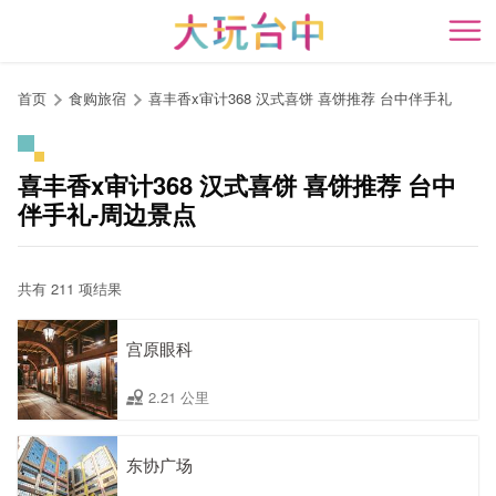
跳
到
开
主
要
首页
食购旅宿
喜丰香x审计368 汉式喜饼 喜饼推荐 台中伴手礼
内
容
区
喜丰香x审计368 汉式喜饼 喜饼推荐 台中
块
伴手礼-周边景点
共有 211 项结果
宫原眼科
2.21 公里
东协广场