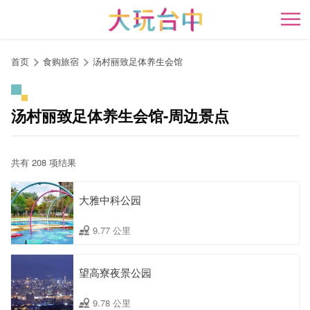
跳
到
开
主
要
首页
食购旅宿
汤村丽致足体养生会馆
内
容
区
汤村丽致足体养生会馆-周边景点
块
共有 208 项结果
大雅中科公园
9.77 公里
望高寮夜景公园
9.78 公里