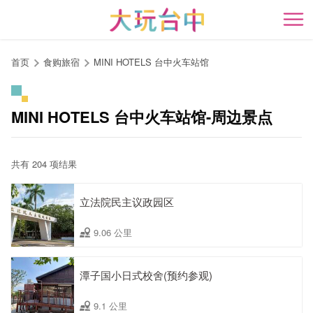
跳
到
开
主
要
首页
食购旅宿
MINI HOTELS 台中火车站馆
内
容
区
MINI HOTELS 台中火车站馆-周边景点
块
共有 204 项结果
立法院民主议政园区
9.06 公里
潭子国小日式校舍(预约参观)
9.1 公里