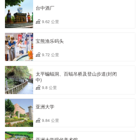
台中酒厂
9.62 公里
宝熊渔乐码头
9.72 公里
太平蝙蝠洞、百蝠吊桥及登山步道(封闭
中)
9.8 公里
亚洲大学
9.84 公里
亚洲大学现代美术馆