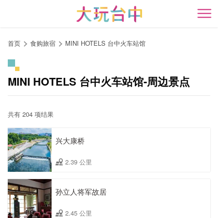
跳
到
开
主
要
首页
食购旅宿
MINI HOTELS 台中火车站馆
内
容
区
MINI HOTELS 台中火车站馆-周边景点
块
共有 204 项结果
兴大康桥
2.39 公里
孙立人将军故居
2.45 公里