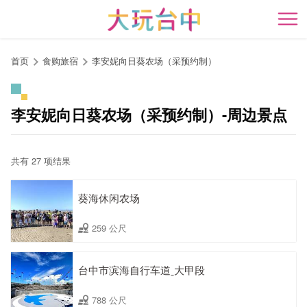
跳
到
开
主
要
首页
食购旅宿
李安妮向日葵农场（采预约制）
内
容
区
李安妮向日葵农场（采预约制）-周边景点
块
共有 27 项结果
葵海休闲农场
259 公尺
台中市滨海自行车道ˍ大甲段
788 公尺