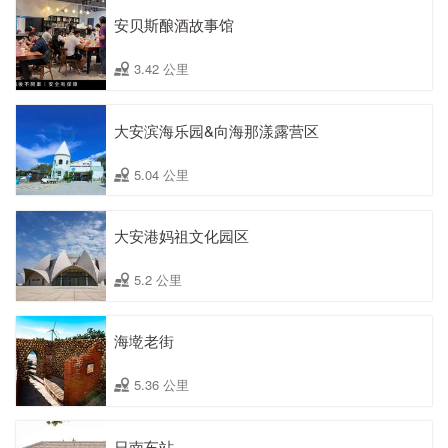
安贝斯酿酒故事馆
3.42 公里
大安滨海乐园&向海那漾露营区
5.04 公里
大安港妈祖文化园区
5.2 公里
海墘老街
5.36 公里
日南车站