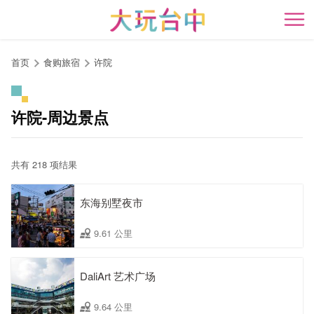
跳
到
开
主
要
首页
食购旅宿
许院
内
容
区
许院-周边景点
块
共有 218 项结果
东海别墅夜市
9.61 公里
DaliArt 艺术广场
9.64 公里