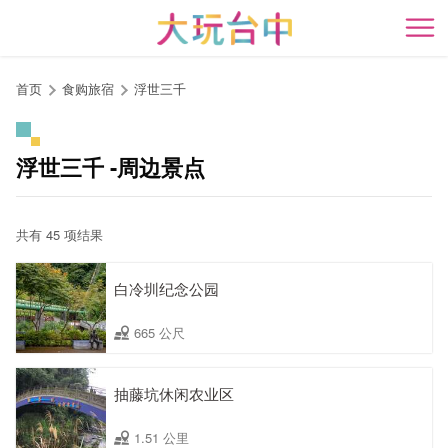
跳
到
开
主
要
首页
食购旅宿
浮世三千
内
容
区
浮世三千 -周边景点
块
共有 45 项结果
白冷圳纪念公园
665 公尺
抽藤坑休闲农业区
1.51 公里