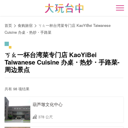
跳
到
开
主
要
首页
食购旅宿
ㄎㄠ一杯台湾菜专门店 KaoYiBei Taiwanese
内
Cuisine 办桌・热炒・手路菜
容
区
块
ㄎㄠ一杯台湾菜专门店 KaoYiBei
Taiwanese Cuisine 办桌・热炒・手路菜-
周边景点
共有 98 项结果
葫芦墩文化中心
378 公尺