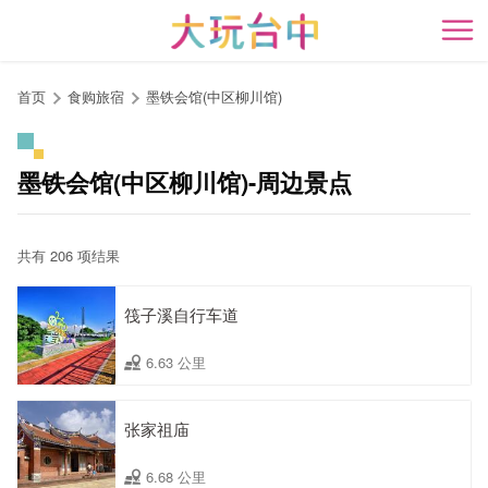
跳
到
开
主
要
首页
食购旅宿
墨铁会馆(中区柳川馆)
内
容
区
墨铁会馆(中区柳川馆)-周边景点
块
共有 206 项结果
筏子溪自行车道
6.63 公里
张家祖庙
6.68 公里