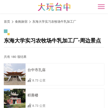
跳
到
开
主
要
首页
食购旅宿
东海大学实习农牧场牛乳加工厂
内
容
区
东海大学实习农牧场牛乳加工厂-周边景点
块
共有 180 项结果
台中市孔庙
8.73 公里
积善楼
8.73 公里