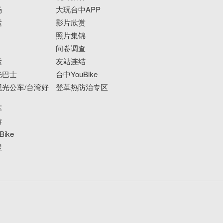
场
大玩台中APP
运
影片欣赏
照片集锦
问卷调查
运
友站连结
光巴士
台中YouBike
光公车/台湾好
登革热防治专区
车
游
ike
搜