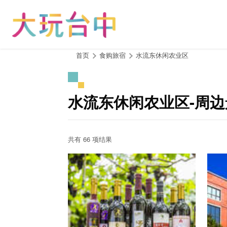
跳
到
主
要
内
:::
首页
食购旅宿
水流东休闲农业区
容
区
块
水流东休闲农业区-周边
共有 66 项结果