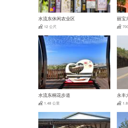
水流东休闲农业区
丽宝
12 公尺
70
水流东桐花步道
永丰
1.48 公里
1.