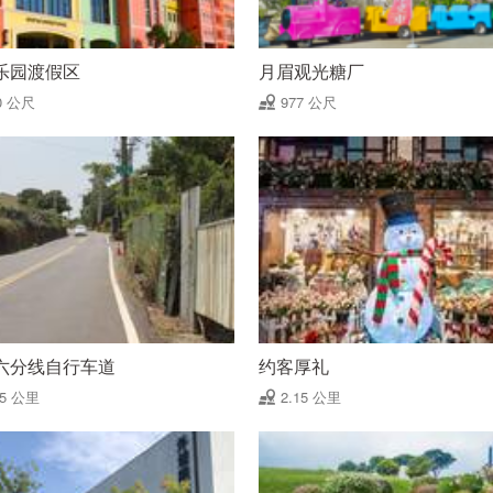
乐园渡假区
月眉观光糖厂
0 公尺
977 公尺
六分线自行车道
约客厚礼
85 公里
2.15 公里