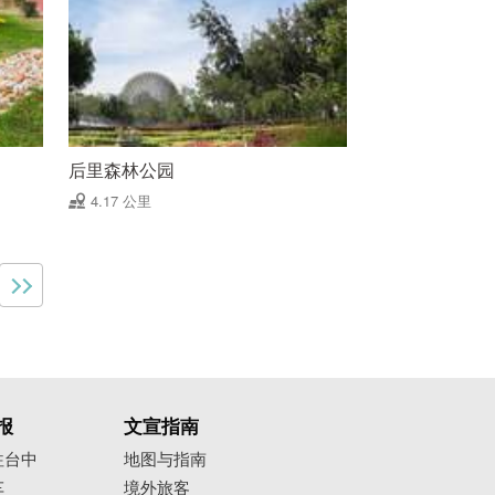
后里森林公园
4.17 公里
报
文宣指南
往台中
地图与指南
车
境外旅客