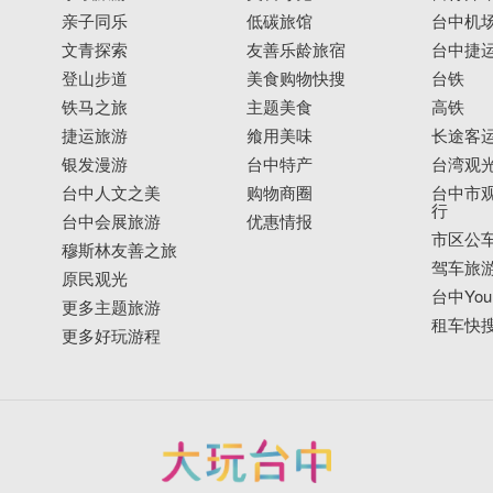
亲子同乐
低碳旅馆
台中机
文青探索
友善乐龄旅宿
台中捷
登山步道
美食购物快搜
台铁
铁马之旅
主题美食
高铁
捷运旅游
飨用美味
长途客
银发漫游
台中特产
台湾观
台中人文之美
购物商圈
台中市观
行
台中会展旅游
优惠情报
市区公
穆斯林友善之旅
驾车旅
原民观光
台中YouB
更多主题旅游
租车快
更多好玩游程