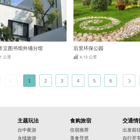
市立图书馆外埔分馆
后里环保公园
91 公里
4.13 公里
1
2
3
4
5
6
主题玩法
食购旅宿
交通情
台中夜游
住宿推荐
出发前
永续旅游
美食导览
自行开