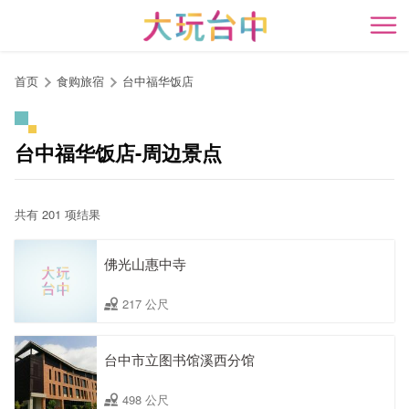
跳
到
开
主
要
首页
食购旅宿
台中福华饭店
内
容
区
台中福华饭店-周边景点
块
共有 201 项结果
佛光山惠中寺
217 公尺
台中市立图书馆溪西分馆
498 公尺