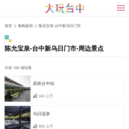
跳
到
开
主
要
首页
食购旅宿
陈允宝泉-台中新乌日门市
内
容
区
陈允宝泉-台中新乌日门市-周边景点
块
共有 160 项结果
高铁台中站
324 公尺
乌日温泉
605 公尺