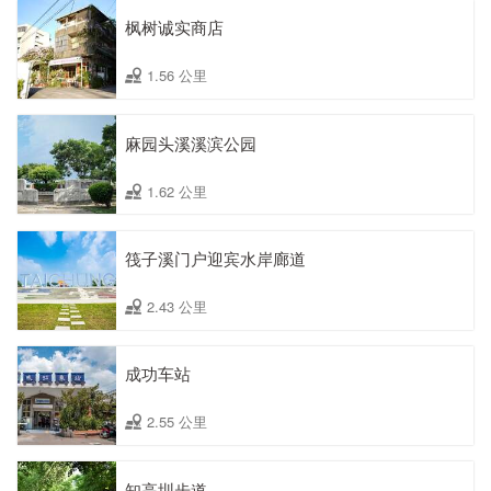
枫树诚实商店
1.56 公里
麻园头溪溪滨公园
1.62 公里
筏子溪门户迎宾水岸廊道
2.43 公里
成功车站
2.55 公里
知高圳步道