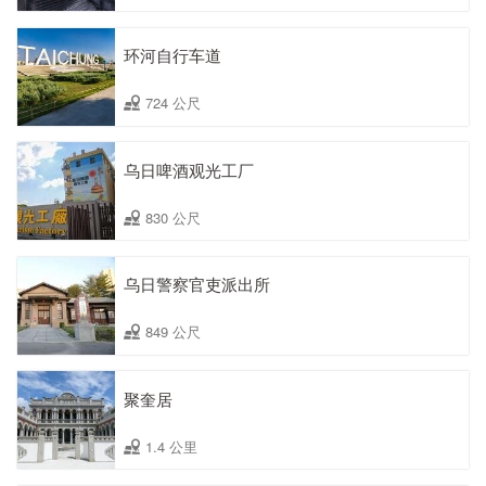
环河自行车道
724 公尺
乌日啤酒观光工厂
830 公尺
乌日警察官吏派出所
849 公尺
聚奎居
1.4 公里