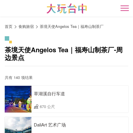
跳
到
开
主
要
首页
食购旅宿
茶境天使Angelos Tea｜福寿山制茶厂
内
容
区
茶境天使Angelos Tea｜福寿山制茶厂-周
块
边景点
共有 140 项结果
草湖溪自行车道
670 公尺
DaliArt 艺术广场