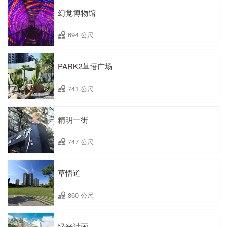
幻觉博物馆
694 公尺
PARK2草悟广场
741 公尺
精明一街
747 公尺
草悟道
860 公尺
绿光计画