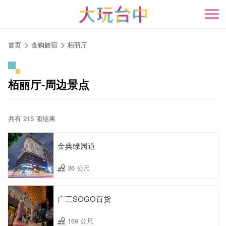
跳
到
开
主
要
首页
食购旅宿
栢丽厅
内
容
区
栢丽厅-周边景点
块
共有 215 项结果
金典绿园道
36 公尺
广三SOGO百货
169 公尺