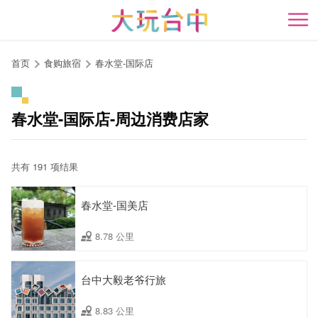
跳
到
开
主
要
首页
食购旅宿
春水堂-国际店
内
容
区
春水堂-国际店-周边消费店家
块
共有 191 项结果
春水堂-国美店
8.78 公里
台中大毅老爷行旅
8.83 公里