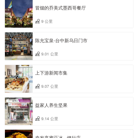
冒烟的乔美式墨西哥餐厅
9 公里
陈允宝泉-台中新乌日门市
9.01 公里
上下游新闻市集
9.07 公里
益家人养生坚果
9.14 公里
幸发亭蜜豆冰 - 健行店