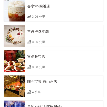
春水堂-四维店
3.96 公里
丰丹严选本舖
3.96 公里
富鼎旺猪脚
3.98 公里
陈允宝泉-自由总店
4 公里
墨铁会馆(中区柳川馆)