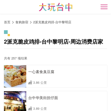
跳
到
开
主
要
首页
食购旅宿
2派克脆皮鸡排-台中黎明店
内
容
区
2派克脆皮鸡排-台中黎明店-周边消费店家
块
共有 257 项结果
一心素食臭豆腐
3.86 公里
台中华美街担仔面
3.89 公里