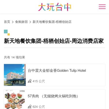
跳
到
开
主
要
首页
食购旅宿
新天地餐饮集团-梧栖创始店
内
容
区
新天地餐饮集团-梧栖创始店-周边消费店家
块
共有 14 项结果
台中震大金郁金香Golden Tulip Hotel
415 公尺
57夯肉 （无烟烧烤火锅吃到饱）
624 公尺