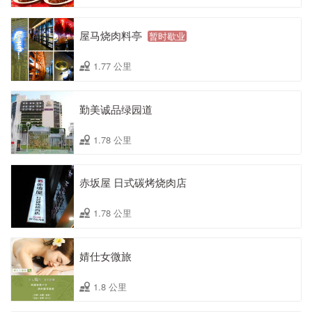
屋马烧肉料亭
暂时歇业
1.77 公里
勤美诚品绿园道
1.78 公里
赤坂屋 日式碳烤烧肉店
1.78 公里
婧仕女微旅
1.8 公里