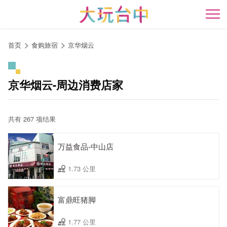
跳
到
开
主
要
首页
食购旅宿
京华烟云
内
容
区
京华烟云-周边消费店家
块
共有 267 项结果
万益食品-中山店
1.73 公里
富鼎旺猪脚
1.77 公里