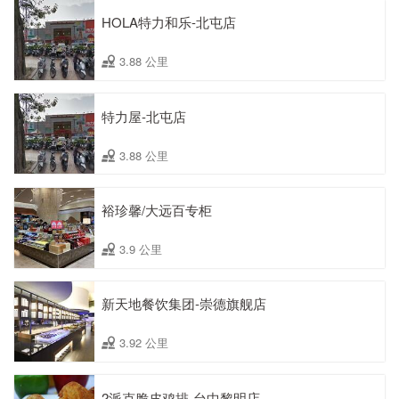
HOLA特力和乐-北屯店
3.88 公里
特力屋-北屯店
3.88 公里
裕珍馨/大远百专柜
3.9 公里
新天地餐饮集团-崇德旗舰店
3.92 公里
2派克脆皮鸡排-台中黎明店