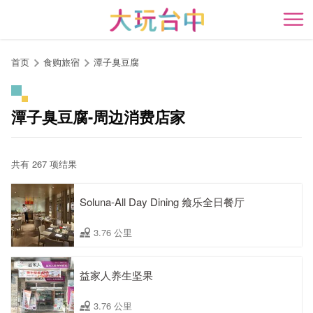
跳
到
开
主
要
首页
食购旅宿
潭子臭豆腐
内
容
区
潭子臭豆腐-周边消费店家
块
共有 267 项结果
Soluna-All Day Dining 飨乐全日餐厅
3.76 公里
益家人养生坚果
3.76 公里