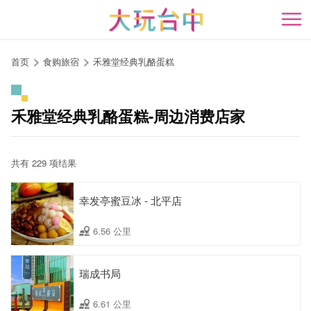
跳
到
开
主
要
首页
食购旅宿
禾雅堂经典乳酪蛋糕
内
容
区
禾雅堂经典乳酪蛋糕-周边消费店家
块
共有 229 项结果
幸发亭蜜豆冰 - 北平店
6.56 公里
瑞成书局
6.61 公里