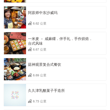
阿蒝师中东沙威玛
6.62 公里
一米麦 － 咸麻糬．伴手礼．手作烘焙．
台式风味
6.67 公里
菇神观景复合式餐饮
6.69 公里
久久津乳酪菓子手造所
6.73 公里