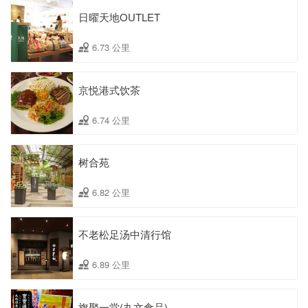
日曜天地OUTLET
6.73 公里
京悦港式饮茶
6.74 公里
树合苑
6.82 公里
不老松足汤中清行馆
6.89 公里
旗聚一堂(丸文食品)