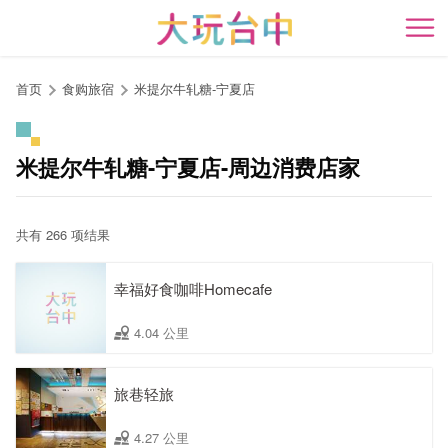
跳
到
开
主
要
首页
食购旅宿
米提尔牛轧糖-宁夏店
内
容
区
米提尔牛轧糖-宁夏店-周边消费店家
块
共有 266 项结果
幸福好食咖啡Homecafe
4.04 公里
旅巷轻旅
4.27 公里