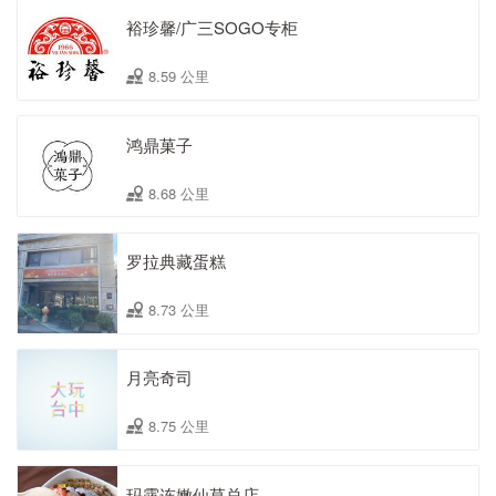
裕珍馨/广三SOGO专柜
8.59 公里
鸿鼎菓子
8.68 公里
罗拉典藏蛋糕
8.73 公里
月亮奇司
8.75 公里
玛露连嫩仙草总店