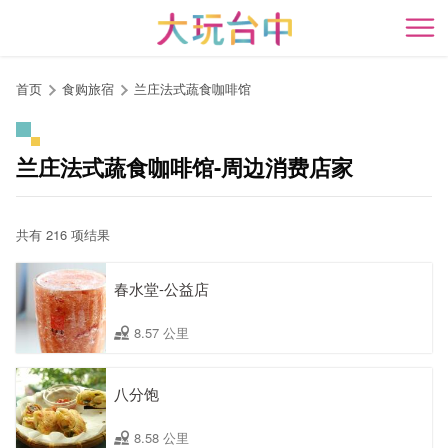
跳
到
开
主
要
首页
食购旅宿
兰庄法式蔬食咖啡馆
内
容
区
兰庄法式蔬食咖啡馆-周边消费店家
块
共有 216 项结果
春水堂-公益店
8.57 公里
八分饱
8.58 公里