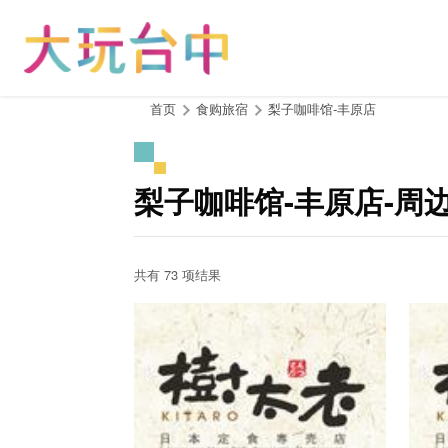
跳
到
主
要
内
:::
首页
食购旅宿
梨子咖啡馆-丰原店
容
区
块
梨子咖啡馆-丰原店-周
共有 73 项结果