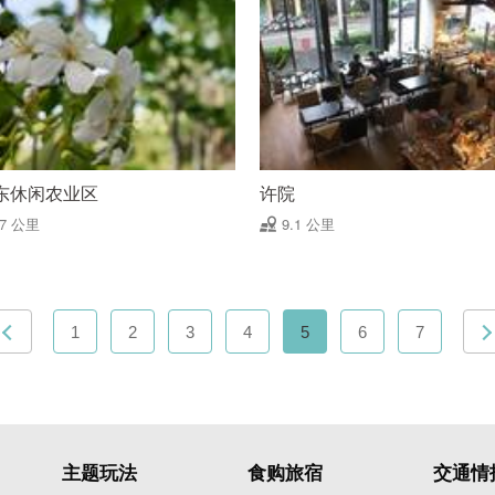
东休闲农业区
许院
07 公里
9.1 公里
1
2
3
4
5
6
7
主题玩法
食购旅宿
交通情