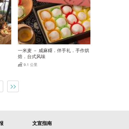
一米麦 － 咸麻糬．伴手礼．手作烘
焙．台式风味
9.1 公里
报
文宣指南