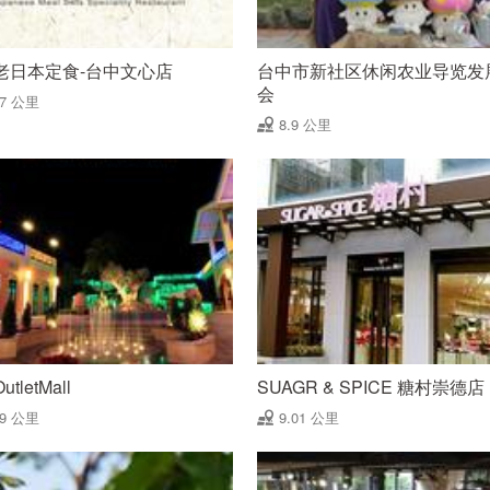
老日本定食-台中文心店
台中市新社区休闲农业导览发
会
87 公里
8.9 公里
tletMall
SUAGR & SPICE 糖村崇德店
99 公里
9.01 公里