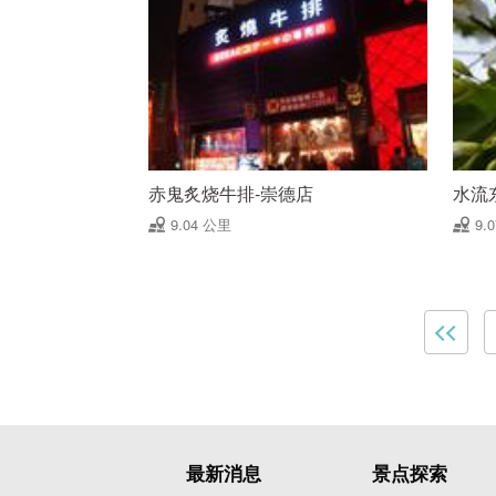
赤鬼炙烧牛排-崇德店
水流
9.04 公里
9.
最新消息
景点探索