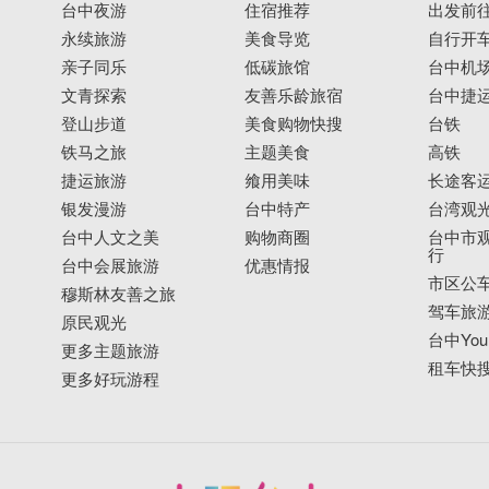
台中夜游
住宿推荐
出发前
永续旅游
美食导览
自行开
亲子同乐
低碳旅馆
台中机
文青探索
友善乐龄旅宿
台中捷
登山步道
美食购物快搜
台铁
铁马之旅
主题美食
高铁
捷运旅游
飨用美味
长途客
银发漫游
台中特产
台湾观
台中人文之美
购物商圈
台中市观
行
台中会展旅游
优惠情报
市区公
穆斯林友善之旅
驾车旅
原民观光
台中YouB
更多主题旅游
租车快
更多好玩游程