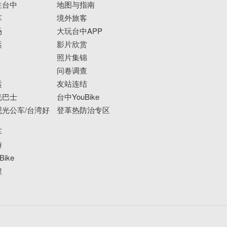
往台中
地图与指南
车
境外旅客
场
大玩台中APP
运
影片欣赏
照片集锦
问卷调查
运
友站连结
光巴士
台中YouBike
光公车/台湾好
登革热防治专区
车
游
ike
搜