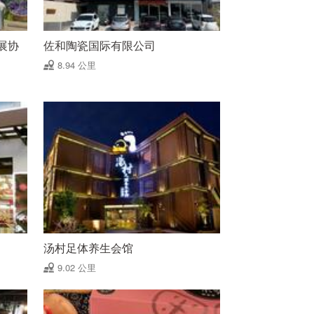
展协
佐和陶瓷国际有限公司
8.94 公里
汤村足体养生会馆
9.02 公里