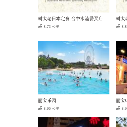
树太老日本定食-台中水湳爱买店
树太
8.73 公里
8.
丽宝乐园
丽宝Ou
8.95 公里
8.