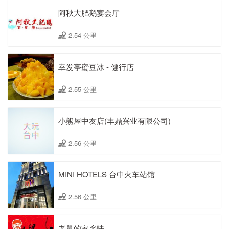
阿秋大肥鹅宴会厅
2.54 公里
幸发亭蜜豆冰 - 健行店
2.55 公里
小熊屋中友店(丰鼎兴业有限公司)
2.56 公里
MINI HOTELS 台中火车站馆
2.56 公里
老舅的家乡味