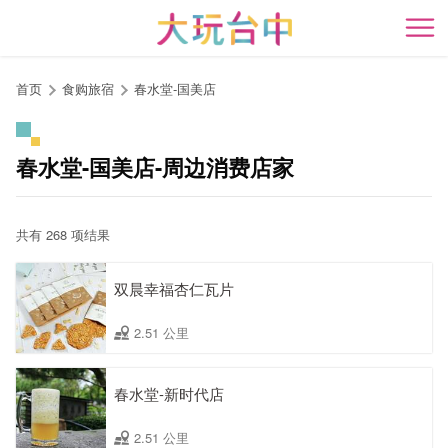
跳
到
开
主
要
首页
食购旅宿
春水堂-国美店
内
容
区
春水堂-国美店-周边消费店家
块
共有 268 项结果
双晨幸福杏仁瓦片
2.51 公里
春水堂-新时代店
2.51 公里