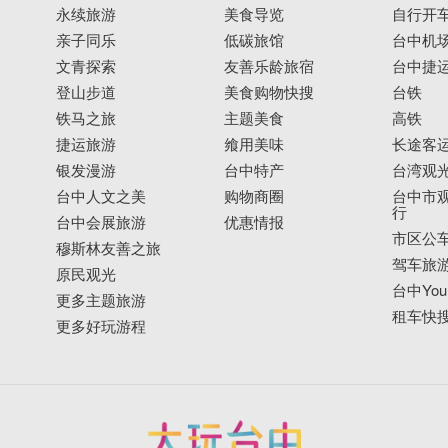
永续旅游
美食导览
自行开
亲子同乐
低碳旅馆
台中机
文青探索
友善乐龄旅宿
台中捷
登山步道
美食购物快搜
台铁
铁马之旅
主题美食
高铁
捷运旅游
飨用美味
长途客
银发漫游
台中特产
台湾观
台中人文之美
购物商圈
台中市观
行
台中会展旅游
优惠情报
市区公
穆斯林友善之旅
驾车旅
原民观光
台中YouB
更多主题旅游
租车快
更多好玩游程