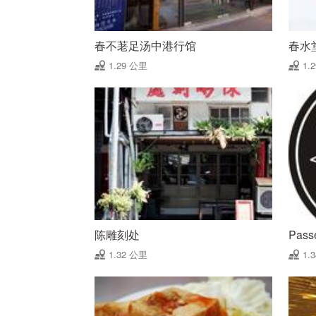
春不荖足汤中港行馆
春水
1.29 公里
1.
陈雕刻处
Pas
1.32 公里
1.