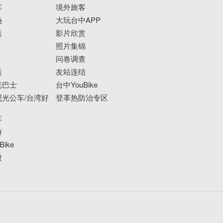
车
境外旅客
场
大玩台中APP
运
影片欣赏
照片集锦
问卷调查
运
友站连结
光巴士
台中YouBike
光公车/台湾好
登革热防治专区
车
游
ike
搜