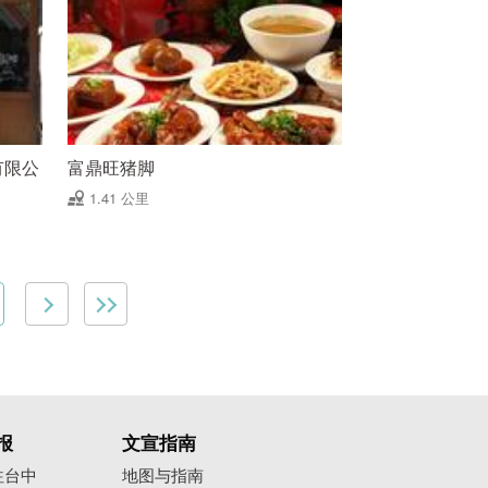
有限公
富鼎旺猪脚
1.41 公里
报
文宣指南
往台中
地图与指南