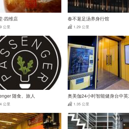
堂-四维店
春不荖足汤养身行馆
29 公里
1.29 公里
senger 随食。旅人
奥美伽24小时智能健身台中英
34 公里
1.35 公里