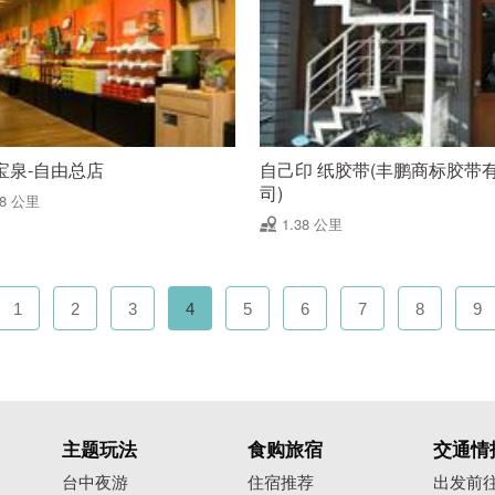
宝泉-自由总店
自己印 纸胶带(丰鹏商标胶带
司)
38 公里
1.38 公里
1
2
3
4
5
6
7
8
9
主题玩法
食购旅宿
交通情
台中夜游
住宿推荐
出发前