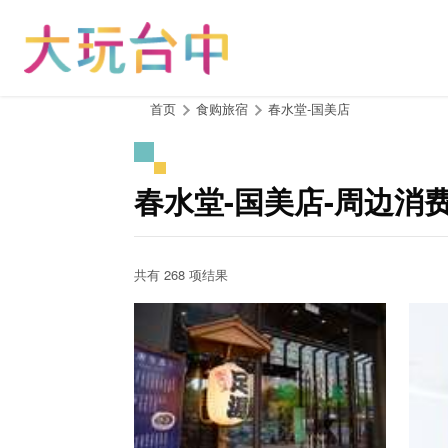
跳
到
主
要
内
:::
首页
食购旅宿
春水堂-国美店
容
区
块
春水堂-国美店-周边消
共有 268 项结果