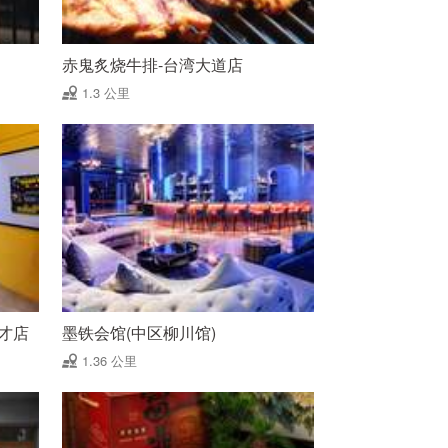
赤鬼炙烧牛排-台湾大道店
1.3 公里
才店
墨铁会馆(中区柳川馆)
1.36 公里