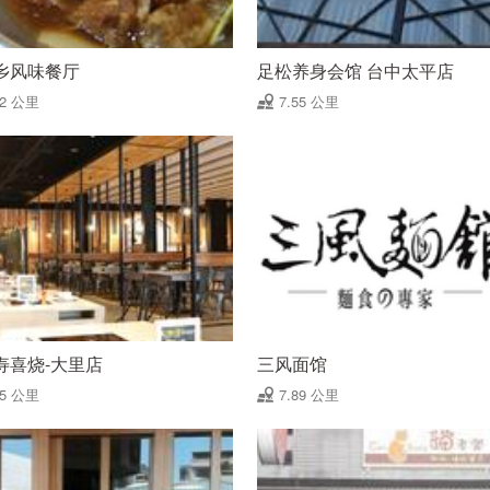
乡风味餐厅
足松养身会馆 台中太平店
52 公里
7.55 公里
寿喜烧-大里店
三风面馆
85 公里
7.89 公里