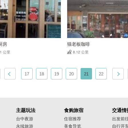
厨房
猫老板咖啡
11 公里
8.12 公里
17
18
19
20
21
22
主题玩法
食购旅宿
交通情
台中夜游
住宿推荐
出发前
永续旅游
美食导览
自行开