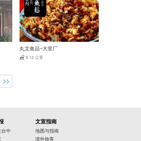
丸文食品~大里厂
8.12 公里
报
文宣指南
往台中
地图与指南
车
境外旅客