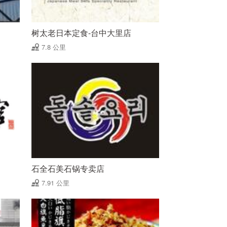
树太老日本定食-台中大里店
7.8 公里
石全石美石锅专卖店
7.91 公里