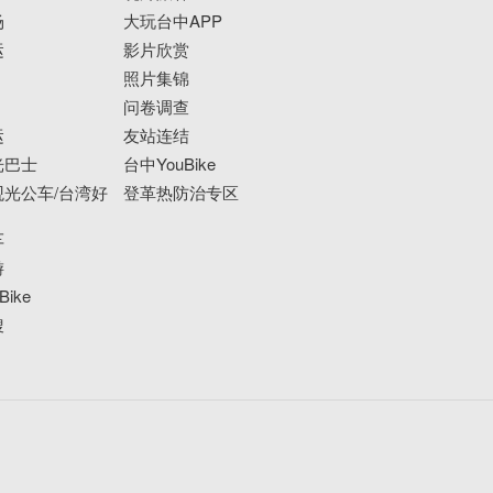
场
大玩台中APP
运
影片欣赏
照片集锦
问卷调查
运
友站连结
光巴士
台中YouBike
光公车/台湾好
登革热防治专区
车
游
ike
搜