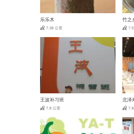
乐乐木
竹之
7.38 公里
7.
王波补习班
北泽
7.8 公里
7.