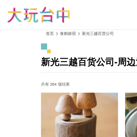
跳
到
主
要
内
:::
首页
食购旅宿
新光三越百货公司
容
区
块
新光三越百货公司-周
共有 264 项结果