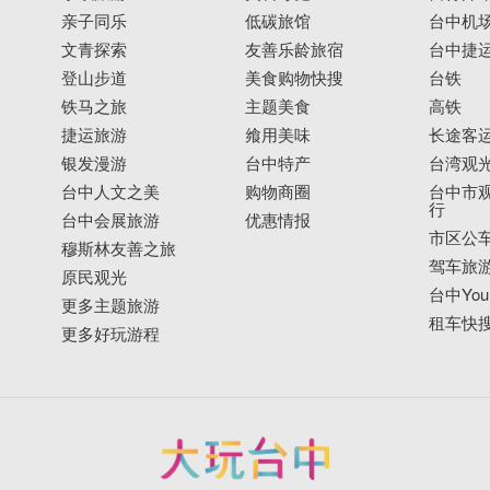
亲子同乐
低碳旅馆
台中机
文青探索
友善乐龄旅宿
台中捷
登山步道
美食购物快搜
台铁
铁马之旅
主题美食
高铁
捷运旅游
飨用美味
长途客
银发漫游
台中特产
台湾观
台中人文之美
购物商圈
台中市观
行
台中会展旅游
优惠情报
市区公
穆斯林友善之旅
驾车旅
原民观光
台中YouB
更多主题旅游
租车快
更多好玩游程