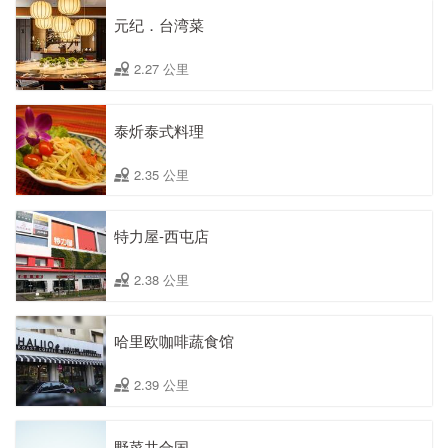
元纪．台湾菜
2.27 公里
泰炘泰式料理
2.35 公里
特力屋-西屯店
2.38 公里
哈里欧咖啡蔬食馆
2.39 公里
野菜共合国