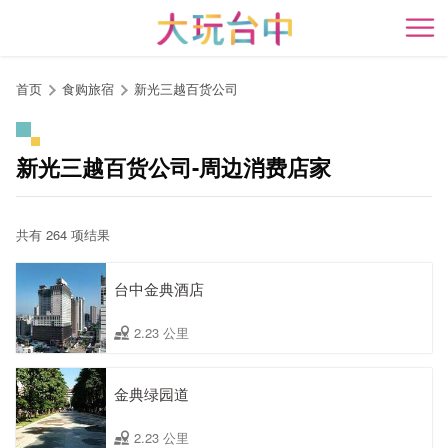
跳
到
开
主
要
首页
食购旅宿
新光三越百货公司
内
容
区
新光三越百货公司-周边消费店家
块
共有 264 项结果
台中金典酒店
2.23 公里
金典绿园道
2.23 公里