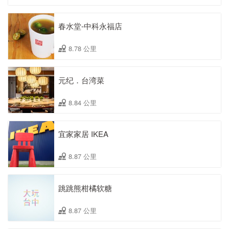
春水堂-中科永福店
8.78 公里
元纪．台湾菜
8.84 公里
宜家家居 IKEA
8.87 公里
跳跳熊柑橘软糖
8.87 公里