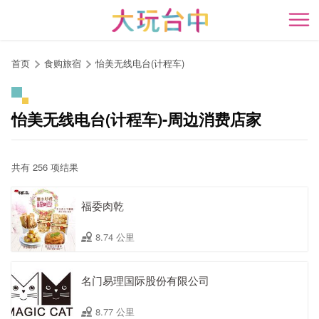
跳
到
开
主
要
首页
食购旅宿
怡美无线电台(计程车)
内
容
区
怡美无线电台(计程车)-周边消费店家
块
共有 256 项结果
福委肉乾
8.74 公里
名门易理国际股份有限公司
8.77 公里