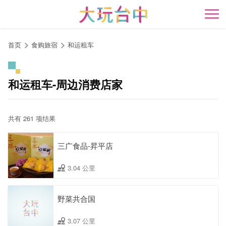
跳
到
开
主
要
首页
食购旅宿
和运租车
内
容
区
和运租车-周边消费店家
块
共有 261 项结果
三广食品-昇平店
3.04 公里
野菜共合国
3.07 公里