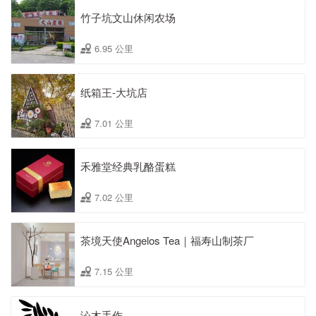
竹子坑文山休闲农场
6.95 公里
纸箱王-大坑店
7.01 公里
禾雅堂经典乳酪蛋糕
7.02 公里
茶境天使Angelos Tea｜福寿山制茶厂
7.15 公里
沁木手作