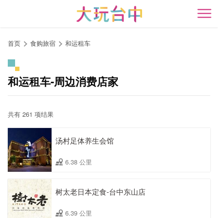
跳
到
开
主
要
首页
食购旅宿
和运租车
内
容
区
和运租车-周边消费店家
块
共有 261 项结果
汤村足体养生会馆
6.38 公里
树太老日本定食-台中东山店
6.39 公里