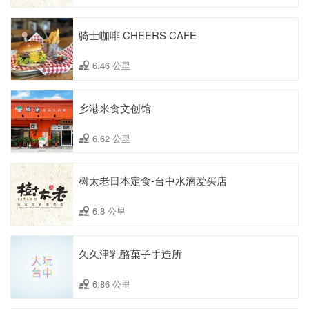
骑士咖啡 CHEERS CAFE
6.46 公里
乡港米食文创馆
6.62 公里
树太老日本定食-台中水湳爱买店
6.8 公里
久久津乳酪菓子手造所
6.86 公里