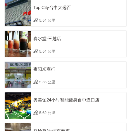
Top City台中大远百
5.54 公里
春水堂-三越店
5.54 公里
夜阳米商行
5.56 公里
奥美伽24小时智能健身台中汉口店
5.62 公里
裕珍馨/大远百专柜