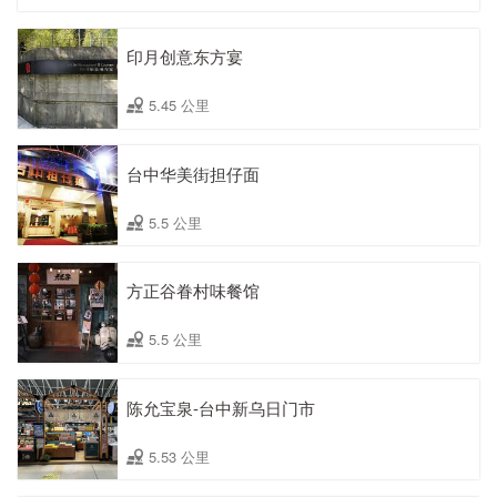
印月创意东方宴
5.45 公里
台中华美街担仔面
5.5 公里
方正谷眷村味餐馆
5.5 公里
陈允宝泉-台中新乌日门市
5.53 公里