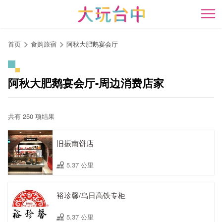
跳
到
开
主
要
首页
食购旅宿
阿秋大肥鹅宴会厅
内
容
区
阿秋大肥鹅宴会厅-周边消费店家
块
共有 250 项结果
旧振南饼店
5.37 公里
裕珍馨/乌日高铁专柜
5.37 公里