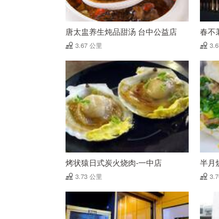
唐太盅养生炖品甜汤 台中公益店
春不
3.67 公里
3.
烤状猿日式炭火烧肉-一中店
半月
3.73 公里
3.