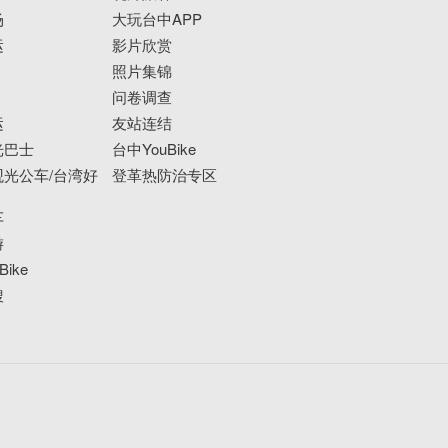
场
大玩台中APP
运
影片欣赏
照片集锦
问卷调查
运
友站连结
光巴士
台中YouBike
光公车/台湾好
登革热防治专区
车
游
ike
搜