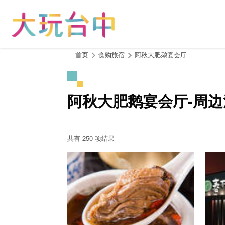
跳
到
主
要
内
:::
首页
食购旅宿
阿秋大肥鹅宴会厅
容
区
块
阿秋大肥鹅宴会厅-周
共有 250 项结果