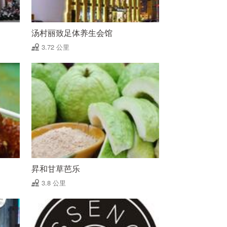
汤村丽致足体养生会馆
3.72 公里
昇和甘草芭乐
3.8 公里