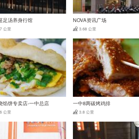
荖足汤养身行馆
NOVA资讯广场
67 公里
3.68 公里
烧馅饼专卖店-一中总店
一中8两碳烤鸡排
76 公里
3.8 公里