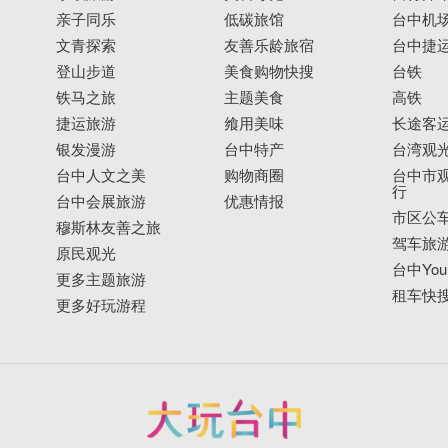
亲子同乐
低碳旅馆
台中机
文青探索
友善乐龄旅宿
台中捷
登山步道
美食购物快搜
台铁
铁马之旅
主题美食
高铁
捷运旅游
飨用美味
长途客
银发漫游
台中特产
台湾观
台中人文之美
购物商圈
台中市观
行
台中会展旅游
优惠情报
市区公
穆斯林友善之旅
驾车旅
原民观光
台中YouB
更多主题旅游
租车快
更多好玩游程