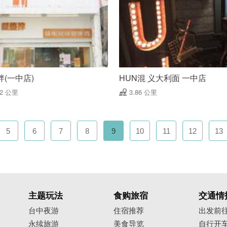
拌(一中店)
HUN混 义大利面 一中店
82 公里
3.86 公里
5
6
7
8
9
10
11
12
13
主题玩法
食购旅宿
交通情
台中夜游
住宿推荐
出发前
永续旅游
美食导览
自行开