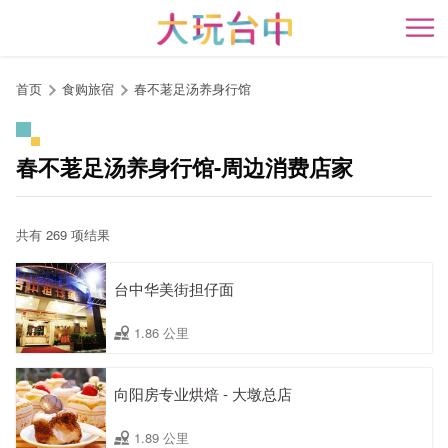
跳
到
开
主
要
首页
食购旅宿
春不荖足汤养身行馆
内
容
区
春不荖足汤养身行馆-周边消费店家
块
共有 269 项结果
台中华美街担仔面
1.86 公里
向阳房专业烘焙 - 大墩总店
1.89 公里